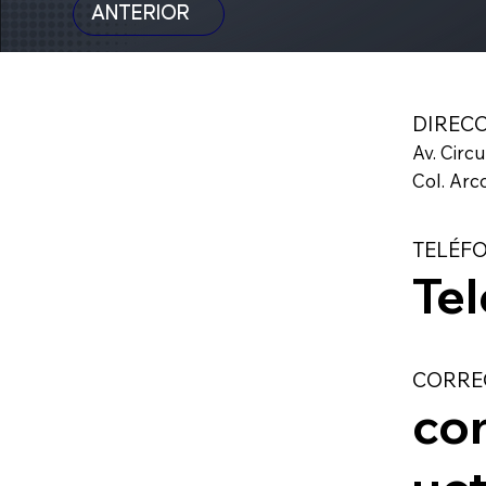
ANTERIOR
DIREC
Av. Circ
Col. Arc
TELÉF
Te
CORRE
co