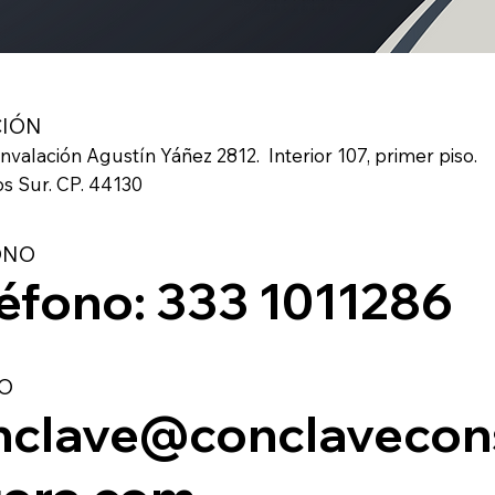
CIÓN
unvalación Agustín Yáñez 2812. Interior 107, primer piso.
os Sur. CP. 44130
ONO
léfono:
333 1011286
O
nclave@conclavecon