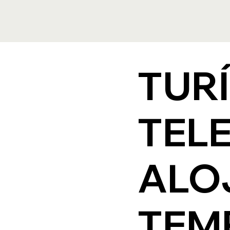
TUR
TEL
ALO
TEM