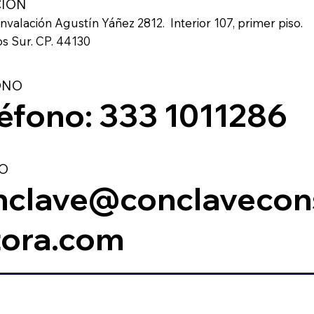
CIÓN
unvalación Agustín Yáñez 2812. Interior 107, primer piso.
os Sur. CP. 44130
ONO
léfono:
333 1011286
O
nclave@conclavecon
tora.com