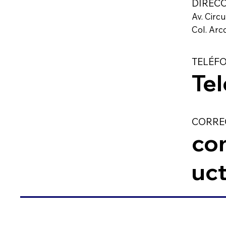
DIREC
Av. Circ
Col. Arc
TELÉF
Te
CORRE
co
uc